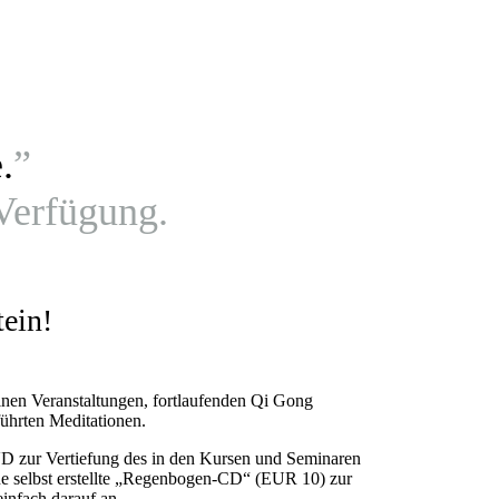
.
”
 Verfügung.
ein!
inen Veranstaltungen, fortlaufenden Qi Gong
ührten Meditationen.
VD zur Vertiefung des in den Kursen und Seminaren
ine selbst erstellte „Regenbogen-CD“ (EUR 10) zur
infach darauf an.