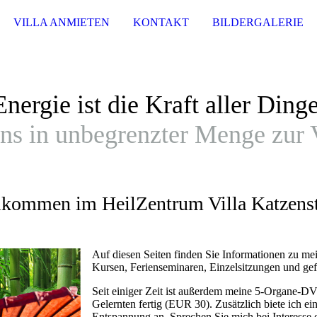
VILLA ANMIETEN
KONTAKT
BILDERGALERIE
Energie ist die Kraft aller Dinge
uns in unbegrenzter Menge zur
lkommen im HeilZentrum Villa Katzenst
Auf diesen Seiten finden Sie Informationen zu me
Kursen, Ferienseminaren, Einzelsitzungen und gef
Seit einiger Zeit ist außerdem meine 5-Organe-D
Gelernten fertig (EUR 30). Zusätzlich biete ich e
Entspannung an. Sprechen Sie mich bei Interesse e